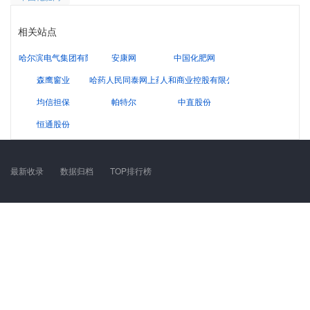
相关站点
哈尔滨电气集团有限公司
安康网
中国化肥网
森鹰窗业
哈药人民同泰网上药店！
人和商业控股有限公司
均信担保
帕特尔
中直股份
恒通股份
最新收录
数据归档
TOP排行榜