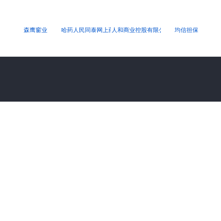
森鹰窗业
哈药人民同泰网上药店！
人和商业控股有限公司
均信担保