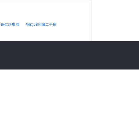
铜仁赶集网
铜仁58同城二手房网