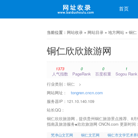
收录
首页
微博
微信
当前位置：
网站收录
»
网站目录
»
地方网站
»
铜仁
铜仁欣欣旅游网
1373
0
0
1
人气指数
PageRank
百度权重
Sogou Rank
行业类别：
铜仁
>
网站网址：
tongren.cncn.com
服务器IP：121.10.140.109
站长QQ：
铜仁欣欣旅游网，提供贵州铜仁旅游景点推荐、8
指南及旅游服务●欣欣旅游网 CNCN.com 更新时间：
梵净山文艺网
铜仁文艺网
铜仁市文学艺术界