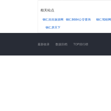
相关站点
铜仁欣欣旅游网
铜仁8684公交查询网
铜仁驾校网
铜仁房天下
最新收录
数据归档
TOP排行榜