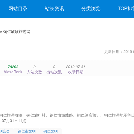
网站目录
站长资讯
分类浏览
TOP排
» 铜仁欣欣旅游网
更新日期：2019-0
78203
0
0
2019-07-31
AlexaRank
入站次数
出站次数
收录日期
月铜仁旅游攻略、铜仁旅行社、铜仁旅游线路、铜仁酒店预订、铜仁旅游地图等
07月31日11点
联合会
铜仁市文联
铜仁文联