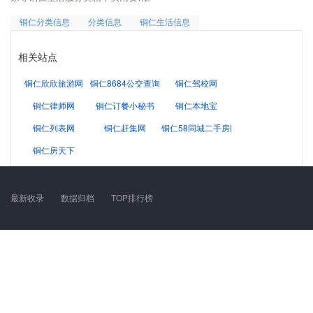
铜仁分类信息
分类信息
铜仁生活信息
相关站点
铜仁欣欣旅游网
铜仁8684公交查询网
铜仁驾校网
铜仁律师网
铜仁订餐小秘书
铜仁本地宝
铜仁列表网
铜仁赶集网
铜仁58同城二手房网
铜仁房天下
最新收录
数据归档
TOP排行榜