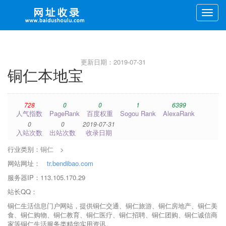
Toggle
naviga
更新日期：2019-07-31
铜仁本地宝
728
0
0
1
6399
人气指数
PageRank
百度权重
Sogou Rank
AlexaRank
0
0
2019-07-31
入站次数
出站次数
收录日期
行业类别：
铜仁
>
网站网址：
tr.bendibao.com
服务器IP：113.105.170.29
站长QQ：
铜仁生活信息门户网站，提供铜仁交通、铜仁旅游、铜仁房地产、铜仁美
食、铜仁购物、铜仁教育、铜仁医疗、铜仁招聘、铜仁团购、铜仁诚信商
家等铜仁生活服务类精华实用资讯。