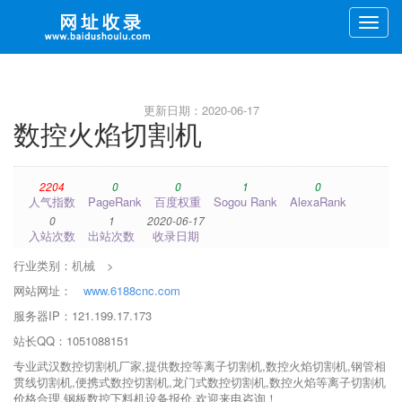
Toggle
naviga
更新日期：2020-06-17
数控火焰切割机
2204
0
0
1
0
人气指数
PageRank
百度权重
Sogou Rank
AlexaRank
0
1
2020-06-17
入站次数
出站次数
收录日期
行业类别：
机械
>
网站网址：
www.6188cnc.com
服务器IP：121.199.17.173
站长QQ：1051088151
专业武汉数控切割机厂家,提供数控等离子切割机,数控火焰切割机,钢管相
贯线切割机,便携式数控切割机,龙门式数控切割机,数控火焰等离子切割机
价格合理,钢板数控下料机设备报价,欢迎来电咨询！