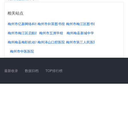
相关站点
梅州市亿新网络科技有限公司
梅州市剑英图书馆
梅州市梅江区图书馆
梅州市梅江区启航教育培训中心
梅州市五洲学校
梅州梅县新城中学
梅州梅县梅职机动车驾驶员培训学校（普通合伙）
梅州泽山口腔医院
梅州市第三人民医院
梅州市中医医院
最新收录
数据归档
TOP排行榜