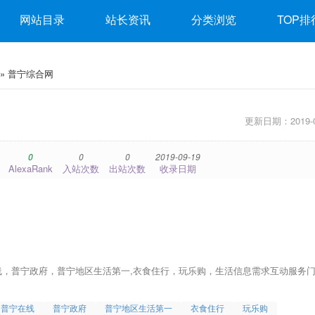
网站目录
站长资讯
分类浏览
TOP排
» 普宁综合网
更新日期：2019-0
0
0
0
2019-09-19
AlexaRank
入站次数
出站次数
收录日期
，普宁政府，普宁地区生活第一,衣食住行，玩乐购，生活信息需求互动服务
普宁在线
普宁政府
普宁地区生活第一
衣食住行
玩乐购