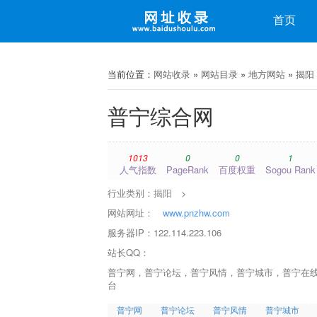
收录
首页
微博
微信
当前位置：
网站收录
»
网站目录
»
地方网站
»
揭阳
普宁综合网
1013
0
0
1
人气指数
PageRank
百度权重
Sogou Rank
行业类别：
揭阳
>
网站网址：
www.pnzhw.com
服务器IP：122.114.223.106
站长QQ：
普宁网，普宁论坛，普宁风情，普宁城市，普宁在线
台
普宁网
普宁论坛
普宁风情
普宁城市