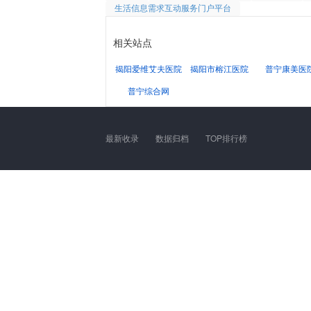
生活信息需求互动服务门户平台
相关站点
揭阳爱维艾夫医院
揭阳市榕江医院
普宁康美医
普宁综合网
最新收录
数据归档
TOP排行榜