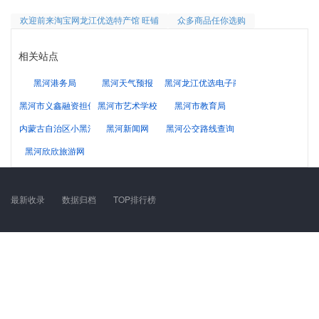
欢迎前来淘宝网龙江优选特产馆 旺铺
众多商品任你选购
相关站点
黑河港务局
黑河天气预报
黑河龙江优选电子商务有限公司
黑河市义鑫融资担保有限责任公司
黑河市艺术学校
黑河市教育局
内蒙古自治区小黑河地区人民检察院
黑河新闻网
黑河公交路线查询
黑河欣欣旅游网
最新收录
数据归档
TOP排行榜