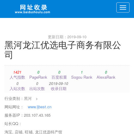
Toggle
naviga
更新日期：2019-09-10
黑河龙江优选电子商务有限公
司
1421
0
0
1
0
人气指数
PageRank
百度权重
Sogou Rank
AlexaRank
0
0
2019-09-10
入站次数
出站次数
收录日期
行业类别：
黑河
>
网站网址：
www.ljbest.cn
服务器IP：203.107.43.165
站长QQ：
淘宝, 店铺, 旺铺, 龙江优选特产馆