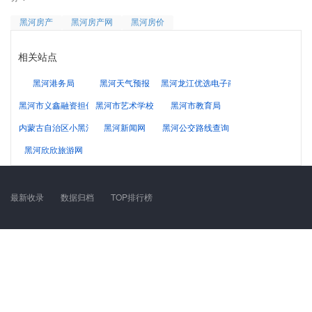
黑河房产
黑河房产网
黑河房价
相关站点
黑河港务局
黑河天气预报
黑河龙江优选电子商务有限公司
黑河市义鑫融资担保有限责任公司
黑河市艺术学校
黑河市教育局
内蒙古自治区小黑河地区人民检察院
黑河新闻网
黑河公交路线查询
黑河欣欣旅游网
最新收录
数据归档
TOP排行榜