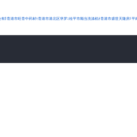
业有限公司
贵港市旺贵中药材有限公司
贵港市港北区堡罗衣柜经营部
桂平市顺当洗涤机械设备有限公司
贵港市盛世天隆房地产
平