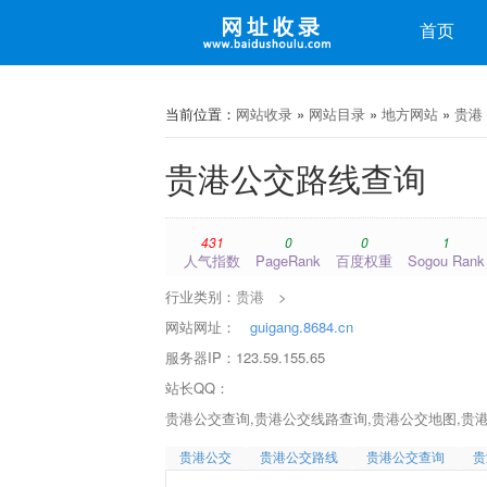
收录
首页
微博
微信
当前位置：
网站收录
»
网站目录
»
地方网站
»
贵港
贵港公交路线查询
431
0
0
1
人气指数
PageRank
百度权重
Sogou Rank
行业类别：
贵港
>
网站网址：
guigang.8684.cn
服务器IP：123.59.155.65
站长QQ：
贵港公交查询,贵港公交线路查询,贵港公交地图,贵
贵港公交
贵港公交路线
贵港公交查询
贵