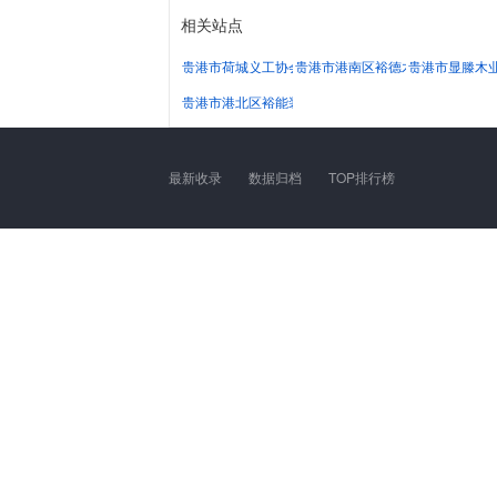
相关站点
贵港市荷城义工协会
贵港市港南区裕德木材加工厂
贵港市显滕木
贵港市港北区裕能装饰设计中心
最新收录
数据归档
TOP排行榜