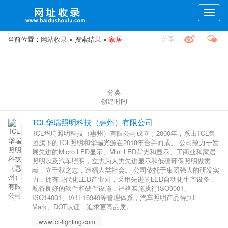
Toggle
naviga
分享
当前位置：
网站收录
» 搜索结果 »
家居
分类
创建时间
TCL华瑞照明科技（惠州）有限公司
TCL华瑞照明科技（惠州）有限公司成立于2000年，系由TCL集
团旗下的TCL照明和华瑞光源在2018年合并而成。 公司致力于发
展先进的Micro LED显示、Mini LED背光和显示、工商业和家居
照明以及汽车照明，立志为人类先进显示和低碳环保照明做贡
献，立千秋之志，造福人类社会。 公司依托于集团强大的研发实
力，拥有现代化LED产业园，采用先进的LED自动化生产设备，
配备良好的软件和硬件设施，严格实施执行ISO9001、
ISO14001、IATF16949等管理体系，汽车照明产品得到E-
Mark、DOT认证，追求更高品质。
www.tcl-lighting.com